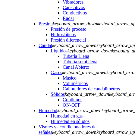
Vibradores
Capacitivos
Conductivos
Radar
Presión
keyboard_arrow_down
keyboard_arrow_u
Presión de proceso
Hidrostáticos
Presión diferencial
Caudal
keyboard_arrow_down
keyboard_arrow_up
Liquidos
keyboard_arrow_down
keyboard_a
Tubería Llena
Tubería semi llena
Canal Abierto
Gases
keyboard_arrow_down
keyboard_arr
Másico
Volumétricos
Calibradores de caudalímetros
Sólidos
keyboard_arrow_down
keyboard_ar
Contínuos
ON-OFF
Humedad
keyboard_arrow_down
keyboard_arrow
Humedad en gas
Humedad en sólidos
Visores y acondicionadores de
señales
keyboard_arrow_down
keyboard_arrow_up