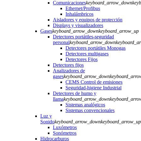
Comunicaciones
keyboard_arrow_down
key
Ethernet/Profibus
Inhalámbricos
Aisladores y equipos de protección
Displays y visualizadores
Gases
keyboard_arrow_down
keyboard_arrow_up
Detectores portátiles-seguridad
personal
keyboard_arrow_down
keyboard_a
Detectores portátiles Monogas
Detectores multigases
Detectores Fijos
Detectores fijos
Analizadores de
gases
keyboard_arrow_down
keyboard_arro
CEMS Control de emisiones
Seguridad-higiene Industrial
Detectores de humo y
llama
keyboard_arrow_down
keyboard_arro
Sistemas analógicos
Sistemas convencionales
Luz y
Sonido
keyboard_arrow_down
keyboard_arrow_up
Luxómetros
Sonómetros
Hidrocarburos