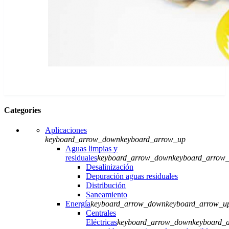
Categories
Aplicaciones
keyboard_arrow_down
keyboard_arrow_up
Aguas limpias y
residuales
keyboard_arrow_down
keyboard_arrow
Desalinización
Depuración aguas residuales
Distribución
Saneamiento
Energía
keyboard_arrow_down
keyboard_arrow_u
Centrales
Eléctricas
keyboard_arrow_down
keyboard_