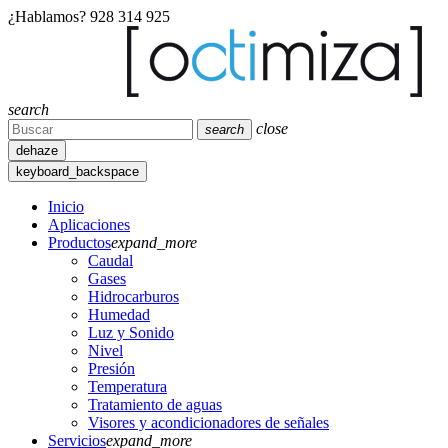
¿Hablamos?
928 314 925
search
close
search
dehaze
keyboard_backspace
Inicio
Aplicaciones
Productos
expand_more
Caudal
Gases
Hidrocarburos
Humedad
Luz y Sonido
Nivel
Presión
Temperatura
Tratamiento de aguas
Visores y acondicionadores de señales
Servicios
expand_more