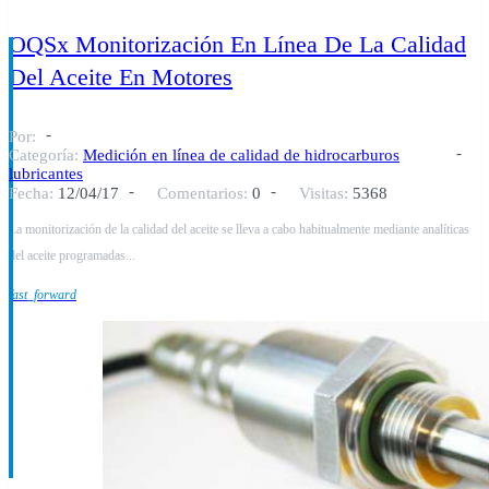
OQSx Monitorización En Línea De La Calidad
Del Aceite En Motores
Por:
Categoría:
Medición en línea de calidad de hidrocarburos
lubricantes
Fecha:
12/04/17
Comentarios:
0
Visitas:
5368
La monitorización de la calidad del aceite se lleva a cabo habitualmente mediante analíticas
del aceite programadas...
fast_forward