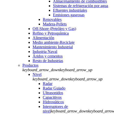
Almacenamiento de combustibles
Sistemas de refrigeración por agua
Efluentes industriales
Emisiones gaseosas
Renovables
Madera-Pellets
Off-Shore (Petróleo y Gas)
Refino y Petroquímica
Alimentación
Medio ambiente-Reciclaje
Mantenimiento Industrial
Industria Naval
Áridos y cementos
Resto de Industrias
Productos
keyboard_arrow_down
keyboard_arrow_up
Nivel
keyboard_arrow_down
keyboard_arrow_up
Radar
Radar Guiado
Ultrasonidos
Capacitivos
Hidrostáticos
Interruptores de
nivel
keyboard_arrow_down
keyboard_arro