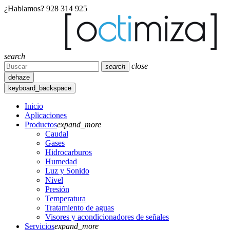
¿Hablamos?
928 314 925
search
close
search
dehaze
keyboard_backspace
Inicio
Aplicaciones
Productos
expand_more
Caudal
Gases
Hidrocarburos
Humedad
Luz y Sonido
Nivel
Presión
Temperatura
Tratamiento de aguas
Visores y acondicionadores de señales
Servicios
expand_more