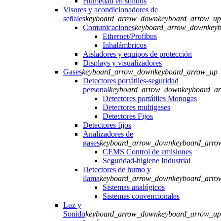
Humedad en sólidos
Visores y acondicionadores de
señales
keyboard_arrow_down
keyboard_arrow_up
Comunicaciones
keyboard_arrow_down
key
Ethernet/Profibus
Inhalámbricos
Aisladores y equipos de protección
Displays y visualizadores
Gases
keyboard_arrow_down
keyboard_arrow_up
Detectores portátiles-seguridad
personal
keyboard_arrow_down
keyboard_a
Detectores portátiles Monogas
Detectores multigases
Detectores Fijos
Detectores fijos
Analizadores de
gases
keyboard_arrow_down
keyboard_arro
CEMS Control de emisiones
Seguridad-higiene Industrial
Detectores de humo y
llama
keyboard_arrow_down
keyboard_arro
Sistemas analógicos
Sistemas convencionales
Luz y
Sonido
keyboard_arrow_down
keyboard_arrow_up