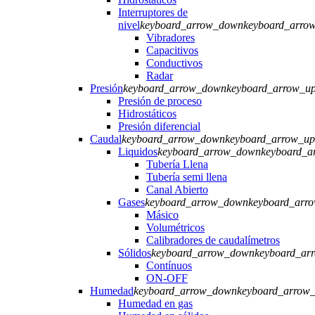
Interruptores de
nivel
keyboard_arrow_down
keyboard_arro
Vibradores
Capacitivos
Conductivos
Radar
Presión
keyboard_arrow_down
keyboard_arrow_u
Presión de proceso
Hidrostáticos
Presión diferencial
Caudal
keyboard_arrow_down
keyboard_arrow_up
Liquidos
keyboard_arrow_down
keyboard_a
Tubería Llena
Tubería semi llena
Canal Abierto
Gases
keyboard_arrow_down
keyboard_arr
Másico
Volumétricos
Calibradores de caudalímetros
Sólidos
keyboard_arrow_down
keyboard_ar
Contínuos
ON-OFF
Humedad
keyboard_arrow_down
keyboard_arrow
Humedad en gas