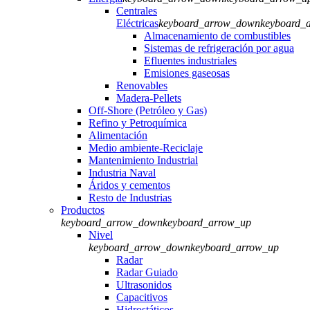
Centrales
Eléctricas
keyboard_arrow_down
keyboard_
Almacenamiento de combustibles
Sistemas de refrigeración por agua
Efluentes industriales
Emisiones gaseosas
Renovables
Madera-Pellets
Off-Shore (Petróleo y Gas)
Refino y Petroquímica
Alimentación
Medio ambiente-Reciclaje
Mantenimiento Industrial
Industria Naval
Áridos y cementos
Resto de Industrias
Productos
keyboard_arrow_down
keyboard_arrow_up
Nivel
keyboard_arrow_down
keyboard_arrow_up
Radar
Radar Guiado
Ultrasonidos
Capacitivos
Hidrostáticos