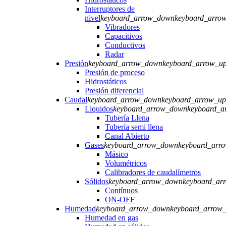
Interruptores de
nivel
keyboard_arrow_down
keyboard_arro
Vibradores
Capacitivos
Conductivos
Radar
Presión
keyboard_arrow_down
keyboard_arrow_u
Presión de proceso
Hidrostáticos
Presión diferencial
Caudal
keyboard_arrow_down
keyboard_arrow_up
Liquidos
keyboard_arrow_down
keyboard_a
Tubería Llena
Tubería semi llena
Canal Abierto
Gases
keyboard_arrow_down
keyboard_arr
Másico
Volumétricos
Calibradores de caudalímetros
Sólidos
keyboard_arrow_down
keyboard_ar
Contínuos
ON-OFF
Humedad
keyboard_arrow_down
keyboard_arrow
Humedad en gas