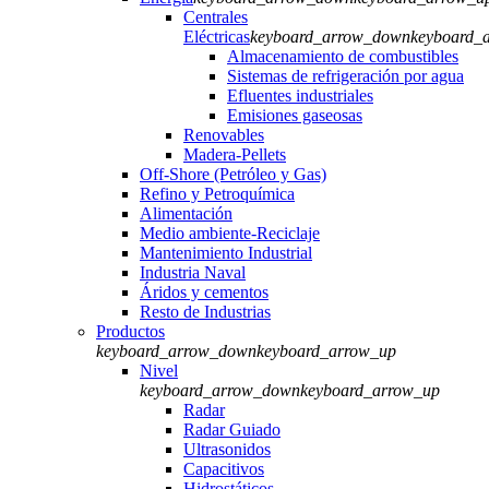
Centrales
Eléctricas
keyboard_arrow_down
keyboard_
Almacenamiento de combustibles
Sistemas de refrigeración por agua
Efluentes industriales
Emisiones gaseosas
Renovables
Madera-Pellets
Off-Shore (Petróleo y Gas)
Refino y Petroquímica
Alimentación
Medio ambiente-Reciclaje
Mantenimiento Industrial
Industria Naval
Áridos y cementos
Resto de Industrias
Productos
keyboard_arrow_down
keyboard_arrow_up
Nivel
keyboard_arrow_down
keyboard_arrow_up
Radar
Radar Guiado
Ultrasonidos
Capacitivos
Hidrostáticos