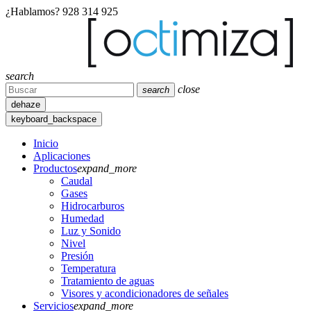
¿Hablamos?
928 314 925
search
close
search
dehaze
keyboard_backspace
Inicio
Aplicaciones
Productos
expand_more
Caudal
Gases
Hidrocarburos
Humedad
Luz y Sonido
Nivel
Presión
Temperatura
Tratamiento de aguas
Visores y acondicionadores de señales
Servicios
expand_more