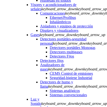
Humedad en sólidos
Visores y acondicionadores de
señales
keyboard_arrow_down
keyboard_arrow_up
Comunicaciones
keyboard_arrow_down
key
Ethernet/Profibus
Inhalámbricos
Aisladores y equipos de protección
Displays y visualizadores
Gases
keyboard_arrow_down
keyboard_arrow_up
Detectores portátiles-seguridad
personal
keyboard_arrow_down
keyboard_a
Detectores portátiles Monogas
Detectores multigases
Detectores Fijos
Detectores fijos
Analizadores de
gases
keyboard_arrow_down
keyboard_arro
CEMS Control de emisiones
Seguridad-higiene Industrial
Detectores de humo y
llama
keyboard_arrow_down
keyboard_arro
Sistemas analógicos
Sistemas convencionales
Luz y
Sonido
keyboard_arrow_down
keyboard_arrow_up