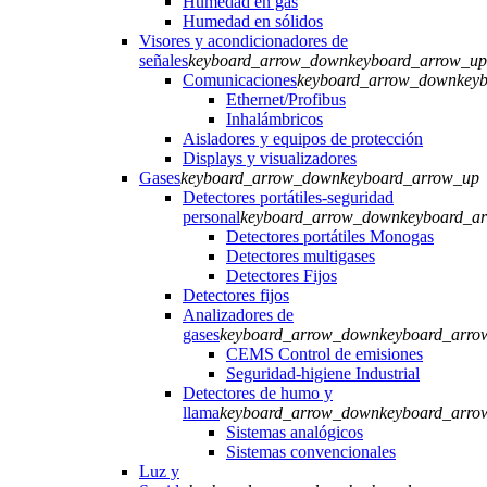
Humedad en gas
Humedad en sólidos
Visores y acondicionadores de
señales
keyboard_arrow_down
keyboard_arrow_up
Comunicaciones
keyboard_arrow_down
key
Ethernet/Profibus
Inhalámbricos
Aisladores y equipos de protección
Displays y visualizadores
Gases
keyboard_arrow_down
keyboard_arrow_up
Detectores portátiles-seguridad
personal
keyboard_arrow_down
keyboard_a
Detectores portátiles Monogas
Detectores multigases
Detectores Fijos
Detectores fijos
Analizadores de
gases
keyboard_arrow_down
keyboard_arro
CEMS Control de emisiones
Seguridad-higiene Industrial
Detectores de humo y
llama
keyboard_arrow_down
keyboard_arro
Sistemas analógicos
Sistemas convencionales
Luz y