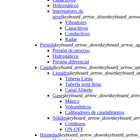
Hidrostáticos
Interruptores de
nivel
keyboard_arrow_down
keyboard_arro
Vibradores
Capacitivos
Conductivos
Radar
Presión
keyboard_arrow_down
keyboard_arrow_u
Presión de proceso
Hidrostáticos
Presión diferencial
Caudal
keyboard_arrow_down
keyboard_arrow_up
Liquidos
keyboard_arrow_down
keyboard_a
Tubería Llena
Tubería semi llena
Canal Abierto
Gases
keyboard_arrow_down
keyboard_arr
Másico
Volumétricos
Calibradores de caudalímetros
Sólidos
keyboard_arrow_down
keyboard_ar
Contínuos
ON-OFF
Humedad
keyboard_arrow_down
keyboard_arrow