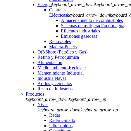
Energía
keyboard_arrow_down
keyboard_arrow_u
Centrales
Eléctricas
keyboard_arrow_down
keyboard_
Almacenamiento de combustibles
Sistemas de refrigeración por agua
Efluentes industriales
Emisiones gaseosas
Renovables
Madera-Pellets
Off-Shore (Petróleo y Gas)
Refino y Petroquímica
Alimentación
Medio ambiente-Reciclaje
Mantenimiento Industrial
Industria Naval
Áridos y cementos
Resto de Industrias
Productos
keyboard_arrow_down
keyboard_arrow_up
Nivel
keyboard_arrow_down
keyboard_arrow_up
Radar
Radar Guiado
Ultrasonidos
Capacitivos