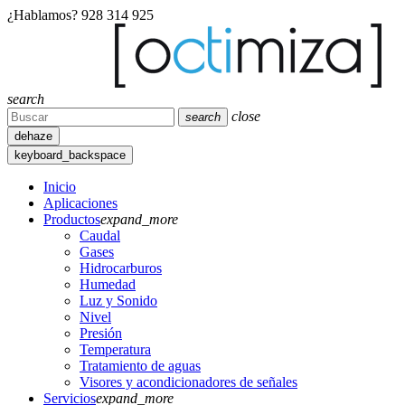
¿Hablamos?
928 314 925
search
close
search
dehaze
keyboard_backspace
Inicio
Aplicaciones
Productos
expand_more
Caudal
Gases
Hidrocarburos
Humedad
Luz y Sonido
Nivel
Presión
Temperatura
Tratamiento de aguas
Visores y acondicionadores de señales
Servicios
expand_more