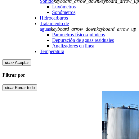
Sonido
keyboard_arrow_down
keyboard_arrow_up
Luxómetros
Sonómetros
Hidrocarburos
Tratamiento de
aguas
keyboard_arrow_down
keyboard_arrow_up
Parametros físico-quimicos
Depuración de aguas residuales
Analizadores en línea
Temperatura
done
Aceptar
Filtrar por
clear
Borrar todo