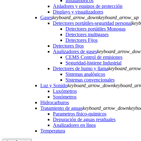
Inhalámbricos
Aisladores y equipos de protección
Displays y visualizadores
Gases
keyboard_arrow_down
keyboard_arrow_up
Detectores portátiles-seguridad personal
key
Detectores portátiles Monogas
Detectores multigases
Detectores Fijos
Detectores fijos
Analizadores de gases
keyboard_arrow_dow
CEMS Control de emisiones
Seguridad-higiene Industrial
Detectores de humo y llama
keyboard_arro
Sistemas analógicos
Sistemas convencionales
Luz y Sonido
keyboard_arrow_down
keyboard_ar
Luxómetros
Sonómetros
Hidrocarburos
Tratamiento de aguas
keyboard_arrow_down
keybo
Parametros físico-quimicos
Depuración de aguas residuales
Analizadores en línea
Temperatura