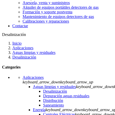
Asesoría, venta y suministros
Alquiler de equipos portátiles detectores de gas
Formación y soporte postventa
Mantenimiento de equipos detectores de gas
Calibraciones y reparaciones
Contactar
Desalinización
Inicio
Aplicaciones
Aguas limpias y residuales
Desalinización
Categories
Aplicaciones
keyboard_arrow_down
keyboard_arrow_up
Aguas limpias y residuales
keyboard_arrow_down
Desalinización
Depuración aguas residuales
Distribución
Saneamiento
Energía
keyboard_arrow_down
keyboard_arrow_u
Centrales Eléctricas
keyboard_arrow_down
k