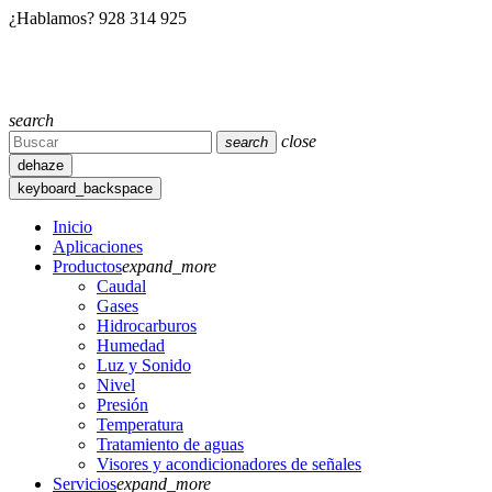
¿Hablamos?
928 314 925
search
close
search
dehaze
keyboard_backspace
Inicio
Aplicaciones
Productos
expand_more
Caudal
Gases
Hidrocarburos
Humedad
Luz y Sonido
Nivel
Presión
Temperatura
Tratamiento de aguas
Visores y acondicionadores de señales
Servicios
expand_more