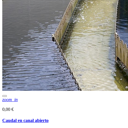
zoom_in
0,00 €
Caudal en canal abierto