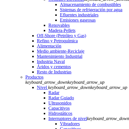
Almacenamiento de combustibles
Sistemas de refrigeración por agua
Efluentes industriales
Emisiones gaseosas
Renovables
Madera-Pellets
Off-Shore (Petróleo y Gas)
Refino y Petroquímica
Alimentación
Medio ambiente-Reciclaje
Mantenimiento Industrial
Industria Naval
Áridos y cementos
Resto de Industrias
Productos
keyboard_arrow_down
keyboard_arrow_up
Nivel
keyboard_arrow_down
keyboard_arrow_up
Radar
Radar Guiado
Ultrasonidos
Capacitivos
Hidrostáticos
Interruptores de nivel
keyboard_arrow_dow
Vibradores
Capacitivos