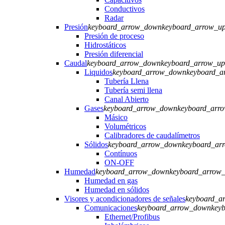
Conductivos
Radar
Presión
keyboard_arrow_down
keyboard_arrow_u
Presión de proceso
Hidrostáticos
Presión diferencial
Caudal
keyboard_arrow_down
keyboard_arrow_up
Liquidos
keyboard_arrow_down
keyboard_a
Tubería Llena
Tubería semi llena
Canal Abierto
Gases
keyboard_arrow_down
keyboard_arr
Másico
Volumétricos
Calibradores de caudalímetros
Sólidos
keyboard_arrow_down
keyboard_ar
Contínuos
ON-OFF
Humedad
keyboard_arrow_down
keyboard_arrow
Humedad en gas
Humedad en sólidos
Visores y acondicionadores de señales
keyboard_a
Comunicaciones
keyboard_arrow_down
key
Ethernet/Profibus