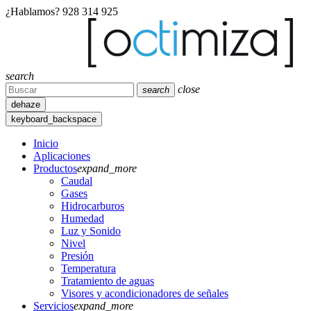
¿Hablamos?
928 314 925
search
close
search
dehaze
keyboard_backspace
Inicio
Aplicaciones
Productos
expand_more
Caudal
Gases
Hidrocarburos
Humedad
Luz y Sonido
Nivel
Presión
Temperatura
Tratamiento de aguas
Visores y acondicionadores de señales
Servicios
expand_more