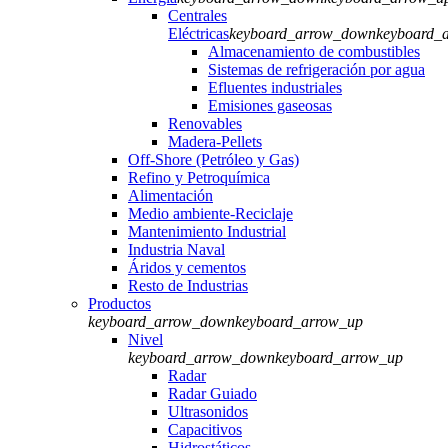
Centrales
Eléctricas
keyboard_arrow_down
keyboard_
Almacenamiento de combustibles
Sistemas de refrigeración por agua
Efluentes industriales
Emisiones gaseosas
Renovables
Madera-Pellets
Off-Shore (Petróleo y Gas)
Refino y Petroquímica
Alimentación
Medio ambiente-Reciclaje
Mantenimiento Industrial
Industria Naval
Áridos y cementos
Resto de Industrias
Productos
keyboard_arrow_down
keyboard_arrow_up
Nivel
keyboard_arrow_down
keyboard_arrow_up
Radar
Radar Guiado
Ultrasonidos
Capacitivos
Hidrostáticos