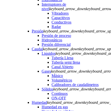
Interruptores de
nivel
keyboard_arrow_down
keyboard_arro
Vibradores
Capacitivos
Conductivos
Radar
Presión
keyboard_arrow_down
keyboard_arrow_u
Presión de proceso
Hidrostáticos
Presión diferencial
Caudal
keyboard_arrow_down
keyboard_arrow_up
Liquidos
keyboard_arrow_down
keyboard_a
Tubería Llena
Tubería semi llena
Canal Abierto
Gases
keyboard_arrow_down
keyboard_arr
Másico
Volumétricos
Calibradores de caudalímetros
Sólidos
keyboard_arrow_down
keyboard_ar
Contínuos
ON-OFF
Humedad
keyboard_arrow_down
keyboard_arrow
Humedad en gas