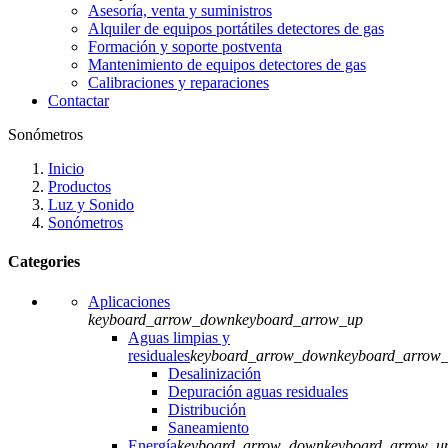
Asesoría, venta y suministros
Alquiler de equipos portátiles detectores de gas
Formación y soporte postventa
Mantenimiento de equipos detectores de gas
Calibraciones y reparaciones
Contactar
Sonómetros
Inicio
Productos
Luz y Sonido
Sonómetros
Categories
Aplicaciones
keyboard_arrow_down
keyboard_arrow_up
Aguas limpias y
residuales
keyboard_arrow_down
keyboard_arrow
Desalinización
Depuración aguas residuales
Distribución
Saneamiento
Energía
keyboard_arrow_down
keyboard_arrow_u