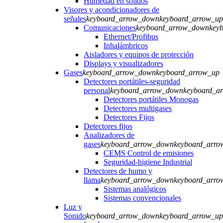
Humedad en sólidos
Visores y acondicionadores de
señales
keyboard_arrow_down
keyboard_arrow_up
Comunicaciones
keyboard_arrow_down
key
Ethernet/Profibus
Inhalámbricos
Aisladores y equipos de protección
Displays y visualizadores
Gases
keyboard_arrow_down
keyboard_arrow_up
Detectores portátiles-seguridad
personal
keyboard_arrow_down
keyboard_a
Detectores portátiles Monogas
Detectores multigases
Detectores Fijos
Detectores fijos
Analizadores de
gases
keyboard_arrow_down
keyboard_arro
CEMS Control de emisiones
Seguridad-higiene Industrial
Detectores de humo y
llama
keyboard_arrow_down
keyboard_arro
Sistemas analógicos
Sistemas convencionales
Luz y
Sonido
keyboard_arrow_down
keyboard_arrow_up