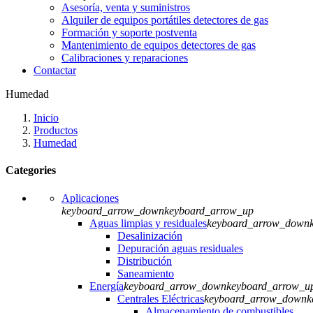
Asesoría, venta y suministros
Alquiler de equipos portátiles detectores de gas
Formación y soporte postventa
Mantenimiento de equipos detectores de gas
Calibraciones y reparaciones
Contactar
Humedad
Inicio
Productos
Humedad
Categories
Aplicaciones
keyboard_arrow_down
keyboard_arrow_up
Aguas limpias y residuales
keyboard_arrow_down
Desalinización
Depuración aguas residuales
Distribución
Saneamiento
Energía
keyboard_arrow_down
keyboard_arrow_u
Centrales Eléctricas
keyboard_arrow_down
k
Almacenamiento de combustibles