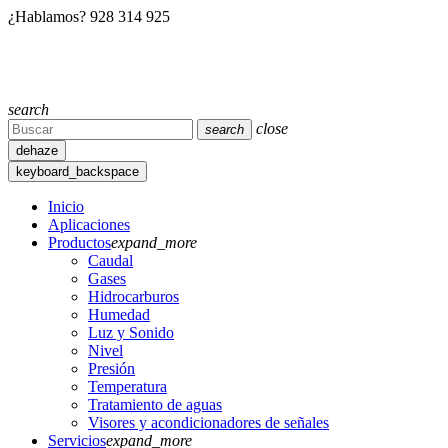
¿Hablamos?
928 314 925
search
close
search
dehaze
keyboard_backspace
Inicio
Aplicaciones
Productos
expand_more
Caudal
Gases
Hidrocarburos
Humedad
Luz y Sonido
Nivel
Presión
Temperatura
Tratamiento de aguas
Visores y acondicionadores de señales
Servicios
expand_more