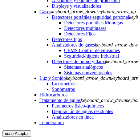
Aisladores y equipos de protección
Displays y visualizadores
Gases
keyboard_arrow_down
keyboard_arrow_up
Detectores portátiles-seguridad personal
key
Detectores portátiles Monogas
Detectores multigases
Detectores Fijos
Detectores fijos
Analizadores de gases
keyboard_arrow_dow
CEMS Control de emisiones
Seguridad-higiene Industrial
Detectores de humo y llama
keyboard_arro
Sistemas analógicos
Sistemas convencionales
Luz y Sonido
keyboard_arrow_down
keyboard_ar
Luxómetros
Sonómetros
Hidrocarburos
Tratamiento de aguas
keyboard_arrow_down
keybo
Parametros físico-quimicos
Depuración de aguas residuales
Analizadores en línea
Temperatura
done
Aceptar