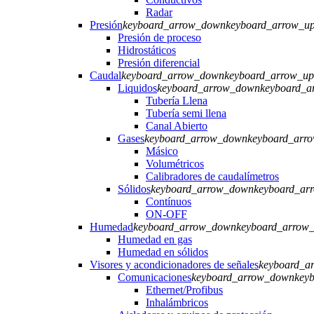
Radar
Presión
keyboard_arrow_down
keyboard_arrow_u
Presión de proceso
Hidrostáticos
Presión diferencial
Caudal
keyboard_arrow_down
keyboard_arrow_up
Liquidos
keyboard_arrow_down
keyboard_a
Tubería Llena
Tubería semi llena
Canal Abierto
Gases
keyboard_arrow_down
keyboard_arr
Másico
Volumétricos
Calibradores de caudalímetros
Sólidos
keyboard_arrow_down
keyboard_ar
Contínuos
ON-OFF
Humedad
keyboard_arrow_down
keyboard_arrow
Humedad en gas
Humedad en sólidos
Visores y acondicionadores de señales
keyboard_a
Comunicaciones
keyboard_arrow_down
key
Ethernet/Profibus
Inhalámbricos