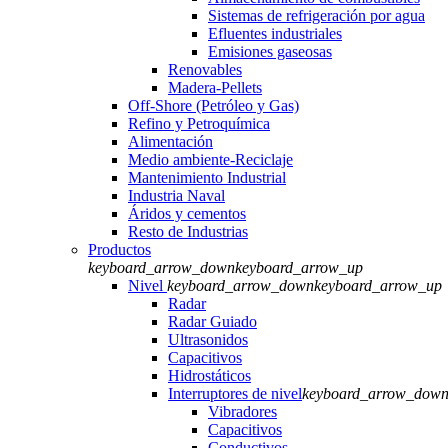
Sistemas de refrigeración por agua
Efluentes industriales
Emisiones gaseosas
Renovables
Madera-Pellets
Off-Shore (Petróleo y Gas)
Refino y Petroquímica
Alimentación
Medio ambiente-Reciclaje
Mantenimiento Industrial
Industria Naval
Áridos y cementos
Resto de Industrias
Productos
keyboard_arrow_down
keyboard_arrow_up
Nivel
keyboard_arrow_down
keyboard_arrow_up
Radar
Radar Guiado
Ultrasonidos
Capacitivos
Hidrostáticos
Interruptores de nivel
keyboard_arrow_dow
Vibradores
Capacitivos
Conductivos