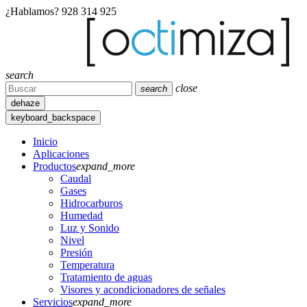
¿Hablamos?
928 314 925
search
close
search
dehaze
keyboard_backspace
Inicio
Aplicaciones
Productos
expand_more
Caudal
Gases
Hidrocarburos
Humedad
Luz y Sonido
Nivel
Presión
Temperatura
Tratamiento de aguas
Visores y acondicionadores de señales
Servicios
expand_more