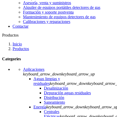
Asesoría, venta y suministros
Alquiler de equipos portátiles detectores de gas
Formación y soporte postventa
Mantenimiento de equipos detectores de gas
Calibraciones y reparaciones
Contactar
Productos
Inicio
Productos
Categories
Aplicaciones
keyboard_arrow_down
keyboard_arrow_up
Aguas limpias y
residuales
keyboard_arrow_down
keyboard_arrow
Desalinización
Depuración aguas residuales
Distribución
Saneamiento
Energía
keyboard_arrow_down
keyboard_arrow_u
Centrales
Eléctricas
keyboard_arrow_down
keyboard_