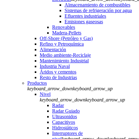
Almacenamiento de combustibles
Sistemas de refrigeración por agua
Efluentes industriales
Emisiones gaseosas
Renovables
Madera-Pellets
Off-Shore (Petróleo y Gas)
Refino y Petroquímica
Alimentación
Medio ambiente-Reciclaje
Mantenimiento Industrial
Industria Naval
Áridos y cementos
Resto de Industrias
Productos
keyboard_arrow_down
keyboard_arrow_up
Nivel
keyboard_arrow_down
keyboard_arrow_up
Radar
Radar Guiado
Ultrasonidos
Capacitivos
Hidrostáticos
Interruptores de
nivel
keyboard_arrow_down
keyboard_arro