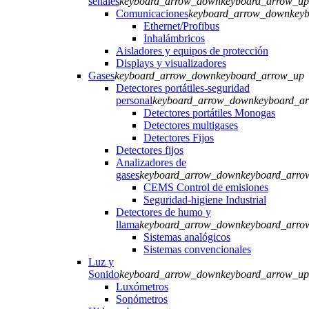
señales
keyboard_arrow_down
keyboard_arrow_up
Comunicaciones
keyboard_arrow_down
key
Ethernet/Profibus
Inhalámbricos
Aisladores y equipos de protección
Displays y visualizadores
Gases
keyboard_arrow_down
keyboard_arrow_up
Detectores portátiles-seguridad
personal
keyboard_arrow_down
keyboard_a
Detectores portátiles Monogas
Detectores multigases
Detectores Fijos
Detectores fijos
Analizadores de
gases
keyboard_arrow_down
keyboard_arro
CEMS Control de emisiones
Seguridad-higiene Industrial
Detectores de humo y
llama
keyboard_arrow_down
keyboard_arro
Sistemas analógicos
Sistemas convencionales
Luz y
Sonido
keyboard_arrow_down
keyboard_arrow_up
Luxómetros
Sonómetros