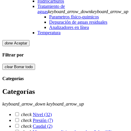
Hidrocarburos
Tratamiento de
aguas
keyboard_arrow_down
keyboard_arrow_up
Parametros físico-quimicos
Depuración de aguas residuales
Analizadores en línea
Temperatura
done
Aceptar
Filtrar por
clear
Borrar todo
Categorías
Categorías
keyboard_arrow_down
keyboard_arrow_up
check
Nivel
(32)
check
Presión
(7)
check
Caudal
(2)