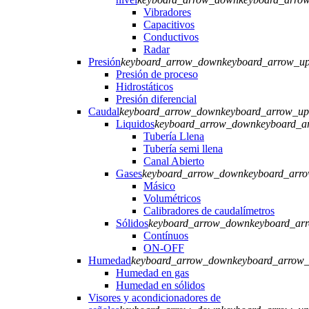
Vibradores
Capacitivos
Conductivos
Radar
Presión
keyboard_arrow_down
keyboard_arrow_u
Presión de proceso
Hidrostáticos
Presión diferencial
Caudal
keyboard_arrow_down
keyboard_arrow_up
Liquidos
keyboard_arrow_down
keyboard_a
Tubería Llena
Tubería semi llena
Canal Abierto
Gases
keyboard_arrow_down
keyboard_arr
Másico
Volumétricos
Calibradores de caudalímetros
Sólidos
keyboard_arrow_down
keyboard_ar
Contínuos
ON-OFF
Humedad
keyboard_arrow_down
keyboard_arrow
Humedad en gas
Humedad en sólidos
Visores y acondicionadores de