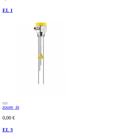
EL 1
zoom_in
0,00 €
EL 3