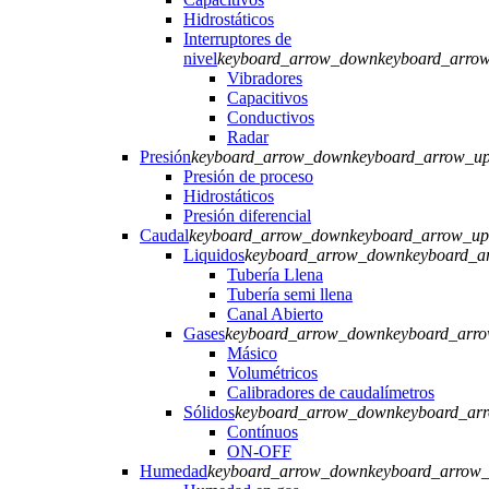
Hidrostáticos
Interruptores de
nivel
keyboard_arrow_down
keyboard_arro
Vibradores
Capacitivos
Conductivos
Radar
Presión
keyboard_arrow_down
keyboard_arrow_u
Presión de proceso
Hidrostáticos
Presión diferencial
Caudal
keyboard_arrow_down
keyboard_arrow_up
Liquidos
keyboard_arrow_down
keyboard_a
Tubería Llena
Tubería semi llena
Canal Abierto
Gases
keyboard_arrow_down
keyboard_arr
Másico
Volumétricos
Calibradores de caudalímetros
Sólidos
keyboard_arrow_down
keyboard_ar
Contínuos
ON-OFF
Humedad
keyboard_arrow_down
keyboard_arrow