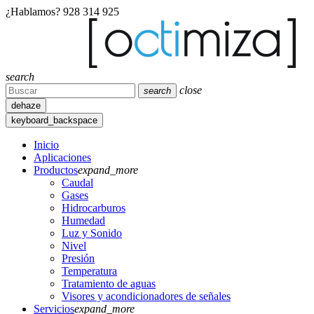
¿Hablamos?
928 314 925
search
close
search
dehaze
keyboard_backspace
Inicio
Aplicaciones
Productos
expand_more
Caudal
Gases
Hidrocarburos
Humedad
Luz y Sonido
Nivel
Presión
Temperatura
Tratamiento de aguas
Visores y acondicionadores de señales
Servicios
expand_more