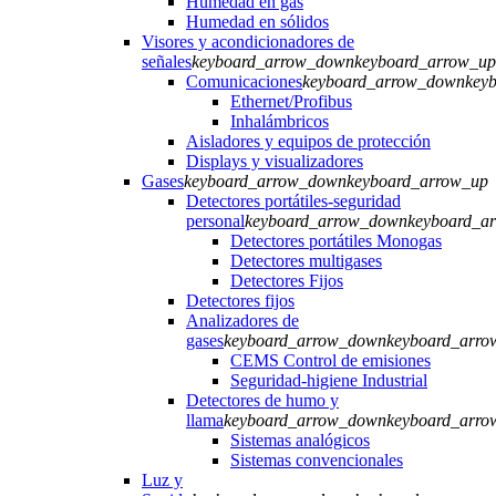
Humedad en gas
Humedad en sólidos
Visores y acondicionadores de
señales
keyboard_arrow_down
keyboard_arrow_up
Comunicaciones
keyboard_arrow_down
key
Ethernet/Profibus
Inhalámbricos
Aisladores y equipos de protección
Displays y visualizadores
Gases
keyboard_arrow_down
keyboard_arrow_up
Detectores portátiles-seguridad
personal
keyboard_arrow_down
keyboard_a
Detectores portátiles Monogas
Detectores multigases
Detectores Fijos
Detectores fijos
Analizadores de
gases
keyboard_arrow_down
keyboard_arro
CEMS Control de emisiones
Seguridad-higiene Industrial
Detectores de humo y
llama
keyboard_arrow_down
keyboard_arro
Sistemas analógicos
Sistemas convencionales
Luz y