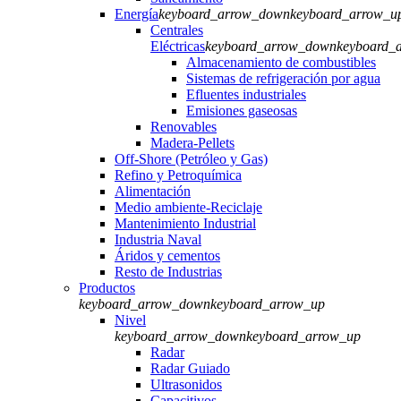
Energía
keyboard_arrow_down
keyboard_arrow_u
Centrales
Eléctricas
keyboard_arrow_down
keyboard_
Almacenamiento de combustibles
Sistemas de refrigeración por agua
Efluentes industriales
Emisiones gaseosas
Renovables
Madera-Pellets
Off-Shore (Petróleo y Gas)
Refino y Petroquímica
Alimentación
Medio ambiente-Reciclaje
Mantenimiento Industrial
Industria Naval
Áridos y cementos
Resto de Industrias
Productos
keyboard_arrow_down
keyboard_arrow_up
Nivel
keyboard_arrow_down
keyboard_arrow_up
Radar
Radar Guiado
Ultrasonidos
Capacitivos