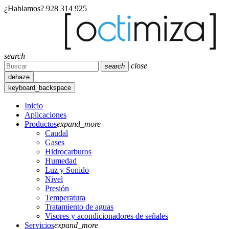
¿Hablamos?
928 314 925
search
close
search
dehaze
keyboard_backspace
Inicio
Aplicaciones
Productos
expand_more
Caudal
Gases
Hidrocarburos
Humedad
Luz y Sonido
Nivel
Presión
Temperatura
Tratamiento de aguas
Visores y acondicionadores de señales
Servicios
expand_more