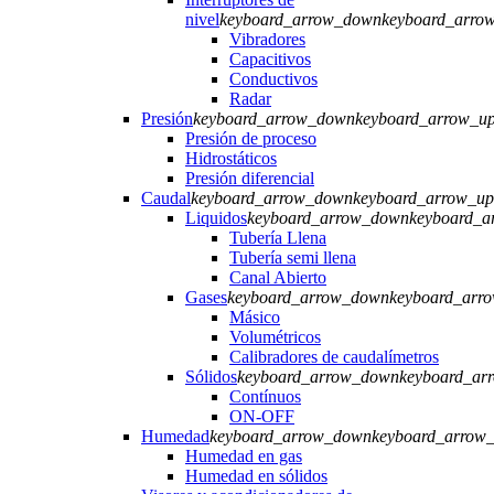
nivel
keyboard_arrow_down
keyboard_arro
Vibradores
Capacitivos
Conductivos
Radar
Presión
keyboard_arrow_down
keyboard_arrow_u
Presión de proceso
Hidrostáticos
Presión diferencial
Caudal
keyboard_arrow_down
keyboard_arrow_up
Liquidos
keyboard_arrow_down
keyboard_a
Tubería Llena
Tubería semi llena
Canal Abierto
Gases
keyboard_arrow_down
keyboard_arr
Másico
Volumétricos
Calibradores de caudalímetros
Sólidos
keyboard_arrow_down
keyboard_ar
Contínuos
ON-OFF
Humedad
keyboard_arrow_down
keyboard_arrow
Humedad en gas
Humedad en sólidos