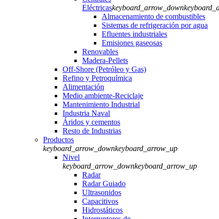
Eléctricas
keyboard_arrow_down
keyboard_
Almacenamiento de combustibles
Sistemas de refrigeración por agua
Efluentes industriales
Emisiones gaseosas
Renovables
Madera-Pellets
Off-Shore (Petróleo y Gas)
Refino y Petroquímica
Alimentación
Medio ambiente-Reciclaje
Mantenimiento Industrial
Industria Naval
Áridos y cementos
Resto de Industrias
Productos
keyboard_arrow_down
keyboard_arrow_up
Nivel
keyboard_arrow_down
keyboard_arrow_up
Radar
Radar Guiado
Ultrasonidos
Capacitivos
Hidrostáticos
Interruptores de