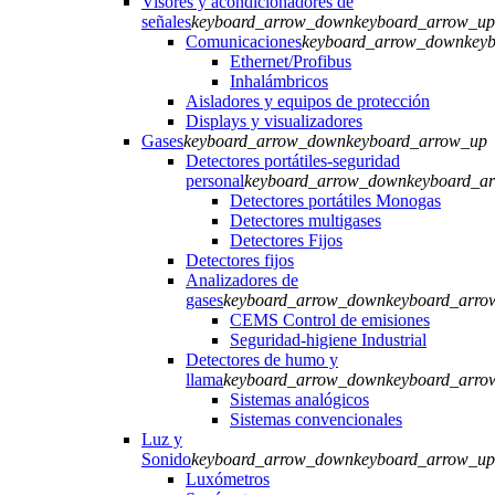
Visores y acondicionadores de
señales
keyboard_arrow_down
keyboard_arrow_up
Comunicaciones
keyboard_arrow_down
key
Ethernet/Profibus
Inhalámbricos
Aisladores y equipos de protección
Displays y visualizadores
Gases
keyboard_arrow_down
keyboard_arrow_up
Detectores portátiles-seguridad
personal
keyboard_arrow_down
keyboard_a
Detectores portátiles Monogas
Detectores multigases
Detectores Fijos
Detectores fijos
Analizadores de
gases
keyboard_arrow_down
keyboard_arro
CEMS Control de emisiones
Seguridad-higiene Industrial
Detectores de humo y
llama
keyboard_arrow_down
keyboard_arro
Sistemas analógicos
Sistemas convencionales
Luz y
Sonido
keyboard_arrow_down
keyboard_arrow_up
Luxómetros