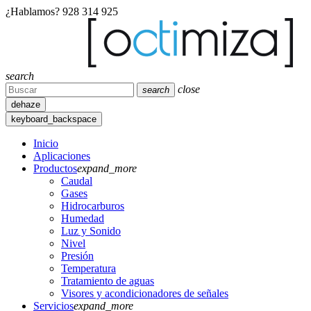
¿Hablamos?
928 314 925
search
close
search
dehaze
keyboard_backspace
Inicio
Aplicaciones
Productos
expand_more
Caudal
Gases
Hidrocarburos
Humedad
Luz y Sonido
Nivel
Presión
Temperatura
Tratamiento de aguas
Visores y acondicionadores de señales
Servicios
expand_more