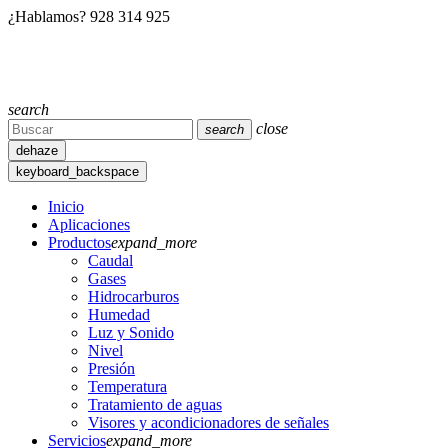
¿Hablamos?
928 314 925
search
close
search
dehaze
keyboard_backspace
Inicio
Aplicaciones
Productos
expand_more
Caudal
Gases
Hidrocarburos
Humedad
Luz y Sonido
Nivel
Presión
Temperatura
Tratamiento de aguas
Visores y acondicionadores de señales
Servicios
expand_more