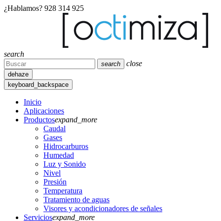
¿Hablamos?
928 314 925
search
close
search
dehaze
keyboard_backspace
Inicio
Aplicaciones
Productos
expand_more
Caudal
Gases
Hidrocarburos
Humedad
Luz y Sonido
Nivel
Presión
Temperatura
Tratamiento de aguas
Visores y acondicionadores de señales
Servicios
expand_more